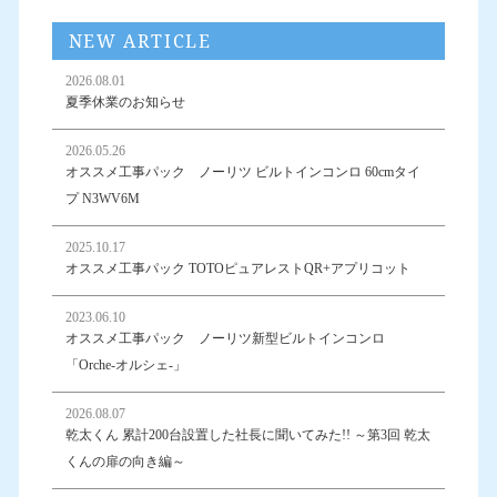
NEW ARTICLE
2026.08.01
夏季休業のお知らせ
2026.05.26
オススメ工事パック ノーリツ ビルトインコンロ 60cmタイ
プ N3WV6M
2025.10.17
オススメ工事パック TOTOピュアレストQR+アプリコット
2023.06.10
オススメ工事パック ノーリツ新型ビルトインコンロ
「Orche-オルシェ-」
2026.08.07
乾太くん 累計200台設置した社長に聞いてみた!! ～第3回 乾太
くんの扉の向き編～