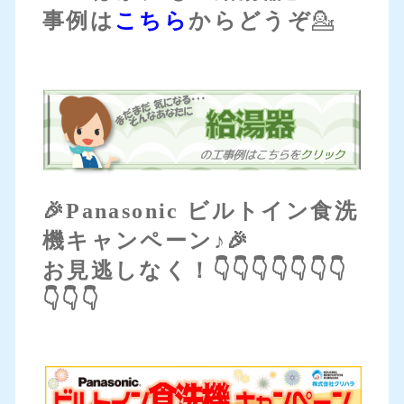
事例は
こちら
からどうぞ
💁
🎉Panasonic ビルトイン食洗
機キャンペーン♪🎉
お見逃しなく！👇👇👇👇👇👇👇
👇👇👇