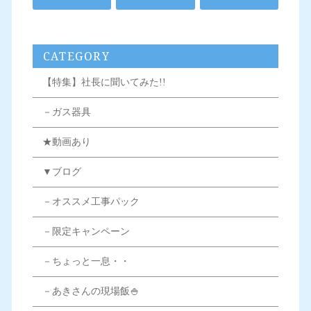
CATEGORY
【特集】社長に聞いてみた!!
－ガス器具
★動画あり
▼ブログ
－オススメ工事パック
－限定キャンペーン
－ちょっと一息・・
－あきさんの現場飯🍚