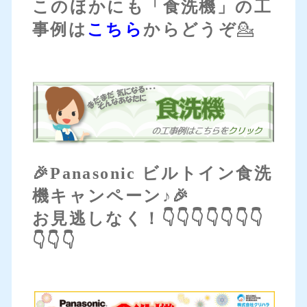
このほかにも「食洗機」の工
事例は
こちら
からどうぞ
💁
🎉Panasonic ビルトイン食洗
機キャンペーン♪🎉
お見逃しなく！👇👇👇👇👇👇👇
👇👇👇