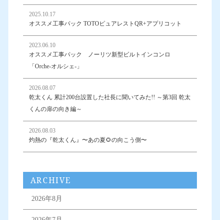
2025.10.17
オススメ工事パック TOTOピュアレストQR+アプリコット
2023.06.10
オススメ工事パック ノーリツ新型ビルトインコンロ
「Orche-オルシェ-」
2026.08.07
乾太くん 累計200台設置した社長に聞いてみた!! ～第3回 乾太
くんの扉の向き編～
2026.08.03
灼熱の『乾太くん』〜あの夏🌻の向こう側〜
ARCHIVE
2026年8月
2026年7月