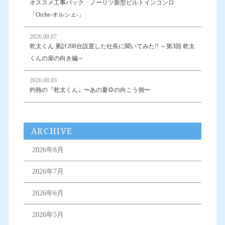
オススメ工事パック ノーリツ新型ビルトインコンロ
「Orche-オルシェ-」
2026.08.07
乾太くん 累計200台設置した社長に聞いてみた!! ～第3回 乾太
くんの扉の向き編～
2026.08.03
灼熱の『乾太くん』〜あの夏🌻の向こう側〜
ARCHIVE
2026年8月
2026年7月
2026年6月
2026年5月