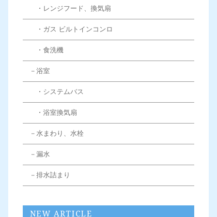
・レンジフード、換気扇
・ガス ビルトインコンロ
・食洗機
－浴室
・システムバス
・浴室換気扇
－水まわり、水栓
－漏水
－排水詰まり
NEW ARTICLE