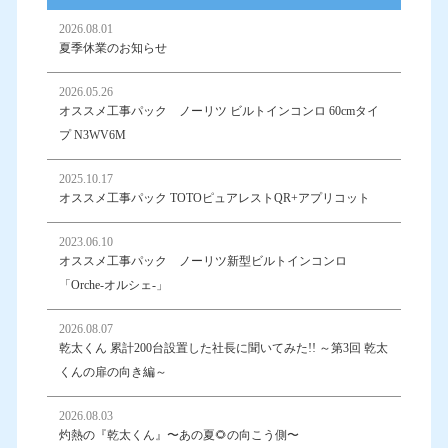
2026.08.01
夏季休業のお知らせ
2026.05.26
オススメ工事パック ノーリツ ビルトインコンロ 60cmタイ
プ N3WV6M
2025.10.17
オススメ工事パック TOTOピュアレストQR+アプリコット
2023.06.10
オススメ工事パック ノーリツ新型ビルトインコンロ
「Orche-オルシェ-」
2026.08.07
乾太くん 累計200台設置した社長に聞いてみた!! ～第3回 乾太
くんの扉の向き編～
2026.08.03
灼熱の『乾太くん』〜あの夏🌻の向こう側〜