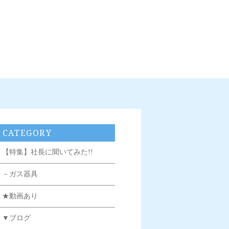
CATEGORY
【特集】社長に聞いてみた!!
－ガス器具
★動画あり
▼ブログ