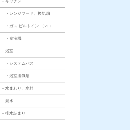
－キッチン
・レンジフード、換気扇
・ガス ビルトインコンロ
・食洗機
－浴室
・システムバス
・浴室換気扇
－水まわり、水栓
－漏水
－排水詰まり