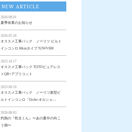
NEW ARTICLE
2026.08.01
夏季休業のお知らせ
2026.05.26
オススメ工事パック ノーリツ ビルト
インコンロ 60cmタイプ N3WV6M
2025.10.17
オススメ工事パック TOTOピュアレス
トQR+アプリコット
2023.06.10
オススメ工事パック ノーリツ新型ビ
ルトインコンロ「Orche-オルシェ-」
2026.08.03
灼熱の『乾太くん』〜あの夏🌻の向こ
う側〜