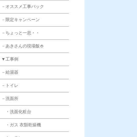
－オススメ工事パック
－限定キャンペーン
－ちょっと一息・・
－あきさんの現場飯🍚
▼工事例
－給湯器
－トイレ
－洗面所
・洗面化粧台
・ガス 衣類乾燥機