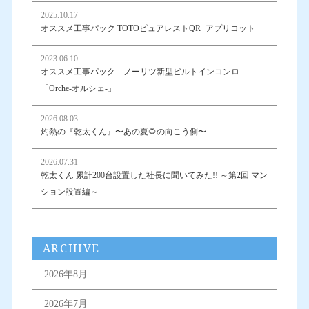
2025.10.17
オススメ工事パック TOTOピュアレストQR+アプリコット
2023.06.10
オススメ工事パック ノーリツ新型ビルトインコンロ
「Orche-オルシェ-」
2026.08.03
灼熱の『乾太くん』〜あの夏🌻の向こう側〜
2026.07.31
乾太くん 累計200台設置した社長に聞いてみた!! ～第2回 マン
ション設置編～
ARCHIVE
2026年8月
2026年7月