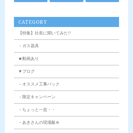
CATEGORY
【特集】社長に聞いてみた!!
－ガス器具
★動画あり
▼ブログ
－オススメ工事パック
－限定キャンペーン
－ちょっと一息・・
－あきさんの現場飯🍚