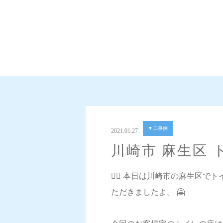
▼工事例
2021.01.27
川崎市 麻生区
💁‍♀️ 本日は川崎市の麻生
ただきましたよ。 🤗