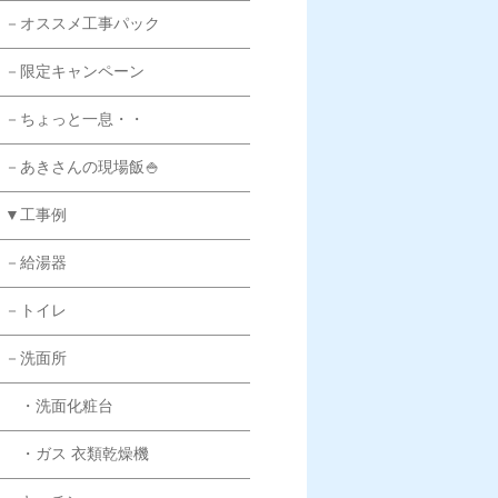
－オススメ工事パック
－限定キャンペーン
－ちょっと一息・・
－あきさんの現場飯🍚
▼工事例
－給湯器
－トイレ
－洗面所
・洗面化粧台
・ガス 衣類乾燥機