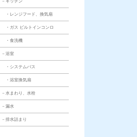
－キッチン
・レンジフード、換気扇
・ガス ビルトインコンロ
・食洗機
－浴室
・システムバス
・浴室換気扇
－水まわり、水栓
－漏水
－排水詰まり