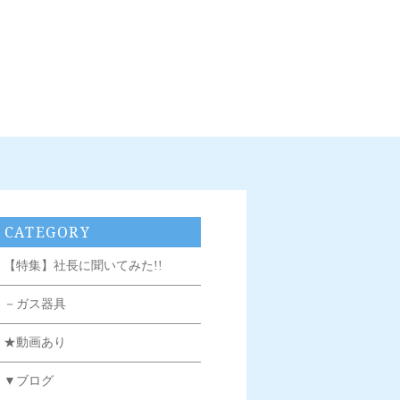
CATEGORY
【特集】社長に聞いてみた!!
－ガス器具
★動画あり
▼ブログ