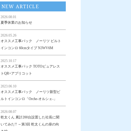
NEW ARTICLE
2026.08.01
夏季休業のお知らせ
2026.05.26
オススメ工事パック ノーリツ ビルト
インコンロ 60cmタイプ N3WV6M
2025.10.17
オススメ工事パック TOTOピュアレス
トQR+アプリコット
2023.06.10
オススメ工事パック ノーリツ新型ビ
ルトインコンロ「Orche-オルシェ-」
2026.08.07
乾太くん 累計200台設置した社長に聞
いてみた!! ～第3回 乾太くんの扉の向