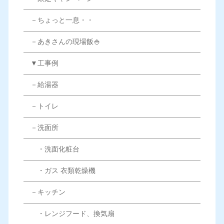
－ちょっと一息・・
－あきさんの現場飯🍚
▼工事例
－給湯器
－トイレ
－洗面所
・洗面化粧台
・ガス 衣類乾燥機
－キッチン
・レンジフード、換気扇