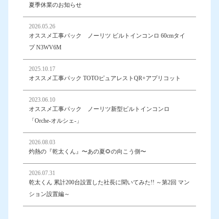
夏季休業のお知らせ
2026.05.26
オススメ工事パック ノーリツ ビルトインコンロ 60cmタイ
プ N3WV6M
2025.10.17
オススメ工事パック TOTOピュアレストQR+アプリコット
2023.06.10
オススメ工事パック ノーリツ新型ビルトインコンロ
「Orche-オルシェ-」
2026.08.03
灼熱の『乾太くん』〜あの夏🌻の向こう側〜
2026.07.31
乾太くん 累計200台設置した社長に聞いてみた!! ～第2回 マン
ション設置編～