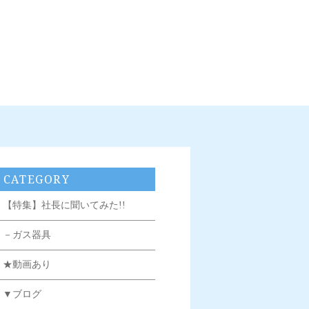
CATEGORY
【特集】社長に聞いてみた!!
－ガス器具
★動画あり
▼ブログ