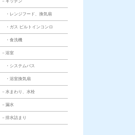
－キッチン
・レンジフード、換気扇
・ガス ビルトインコンロ
・食洗機
－浴室
・システムバス
・浴室換気扇
－水まわり、水栓
－漏水
－排水詰まり