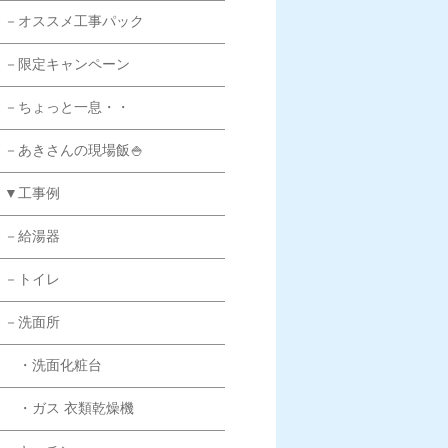
－オススメ工事パック
－限定キャンペーン
－ちょっと一息・・
－あきさんの現場飯🍚
▼工事例
－給湯器
－トイレ
－洗面所
・洗面化粧台
・ガス 衣類乾燥機