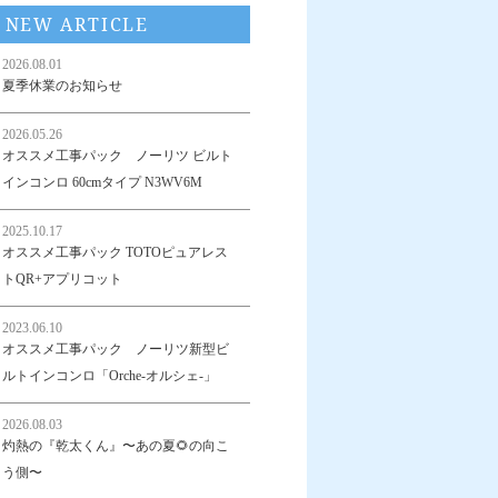
NEW ARTICLE
2026.08.01
夏季休業のお知らせ
2026.05.26
オススメ工事パック ノーリツ ビルト
インコンロ 60cmタイプ N3WV6M
2025.10.17
オススメ工事パック TOTOピュアレス
トQR+アプリコット
2023.06.10
オススメ工事パック ノーリツ新型ビ
ルトインコンロ「Orche-オルシェ-」
2026.08.03
灼熱の『乾太くん』〜あの夏🌻の向こ
う側〜