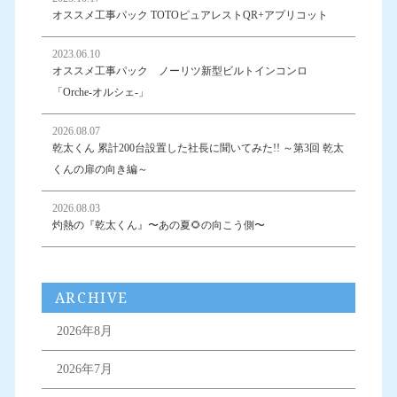
オススメ工事パック TOTOピュアレストQR+アプリコット
2023.06.10
オススメ工事パック ノーリツ新型ビルトインコンロ
「Orche-オルシェ-」
2026.08.07
乾太くん 累計200台設置した社長に聞いてみた!! ～第3回 乾太
くんの扉の向き編～
2026.08.03
灼熱の『乾太くん』〜あの夏🌻の向こう側〜
ARCHIVE
2026年8月
2026年7月