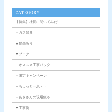
CATEGORY
【特集】社長に聞いてみた!!
－ガス器具
★動画あり
▼ブログ
－オススメ工事パック
－限定キャンペーン
－ちょっと一息・・
－あきさんの現場飯🍚
▼工事例