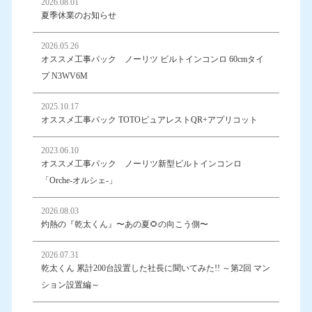
2026.08.01
夏季休業のお知らせ
2026.05.26
オススメ工事パック ノーリツ ビルトインコンロ 60cmタイ
プ N3WV6M
2025.10.17
オススメ工事パック TOTOピュアレストQR+アプリコット
2023.06.10
オススメ工事パック ノーリツ新型ビルトインコンロ
「Orche-オルシェ-」
2026.08.03
灼熱の『乾太くん』〜あの夏🌻の向こう側〜
2026.07.31
乾太くん 累計200台設置した社長に聞いてみた!! ～第2回 マン
ション設置編～