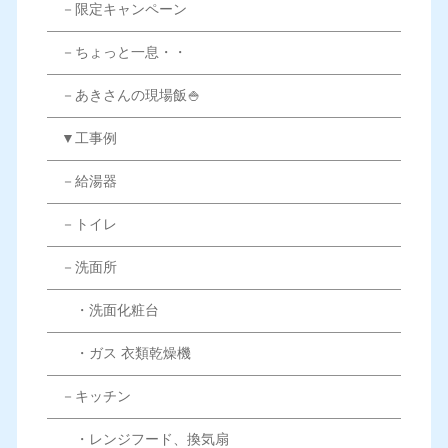
－限定キャンペーン
－ちょっと一息・・
－あきさんの現場飯🍚
▼工事例
－給湯器
－トイレ
－洗面所
・洗面化粧台
・ガス 衣類乾燥機
－キッチン
・レンジフード、換気扇