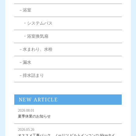
－浴室
・システムバス
・浴室換気扇
－水まわり、水栓
－漏水
－排水詰まり
NEW ARTICLE
2026.08.01
夏季休業のお知らせ
2026.05.26
オススメ工事パック ノーリツ ビルトインコンロ 60cmタイ