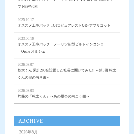
プ N3WV6M
2025.10.17
オススメ工事パック TOTOピュアレストQR+アプリコット
2023.06.10
オススメ工事パック ノーリツ新型ビルトインコンロ
「Orche-オルシェ-」
2026.08.07
乾太くん 累計200台設置した社長に聞いてみた!! ～第3回 乾太
くんの扉の向き編～
2026.08.03
灼熱の『乾太くん』〜あの夏🌻の向こう側〜
ARCHIVE
2026年8月