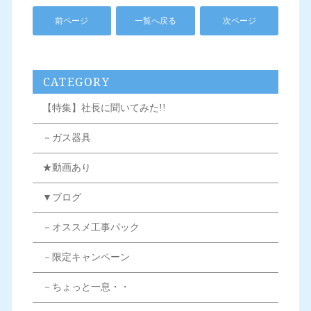
前ページ
一覧へ戻る
次ページ
CATEGORY
【特集】社長に聞いてみた!!
－ガス器具
★動画あり
▼ブログ
－オススメ工事パック
－限定キャンペーン
－ちょっと一息・・