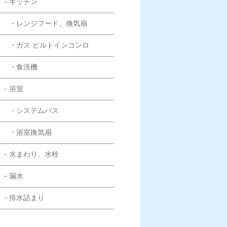
－キッチン
・レンジフード、換気扇
・ガス ビルトインコンロ
・食洗機
－浴室
・システムバス
・浴室換気扇
－水まわり、水栓
－漏水
－排水詰まり