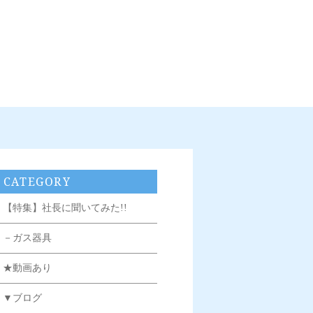
CATEGORY
【特集】社長に聞いてみた!!
－ガス器具
★動画あり
▼ブログ