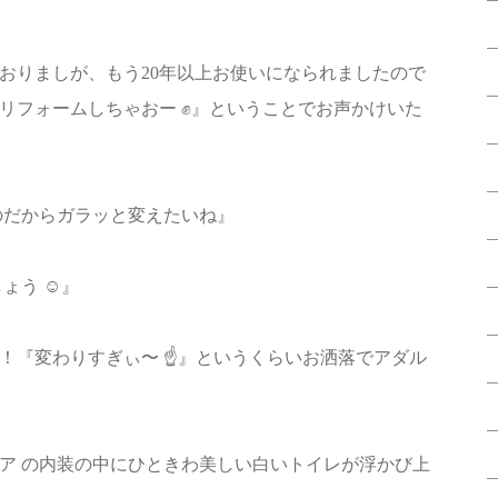
おりましが、もう20年以上お使いになられましたので
リフォームしちゃおー ✊』ということでお声かけいた
るのだからガラッと変えたいね』
ょう ☺️』
！『変わりすぎぃ〜 ☝️』というくらいお洒落でアダル
ア の内装の中にひときわ美しい白いトイレが浮かび上