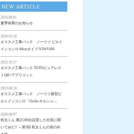
NEW ARTICLE
2026.08.01
夏季休業のお知らせ
2026.05.26
オススメ工事パック ノーリツ ビルト
インコンロ 60cmタイプ N3WV6M
2025.10.17
オススメ工事パック TOTOピュアレス
トQR+アプリコット
2023.06.10
オススメ工事パック ノーリツ新型ビ
ルトインコンロ「Orche-オルシェ-」
2026.08.07
乾太くん 累計200台設置した社長に聞
いてみた!! ～第3回 乾太くんの扉の向