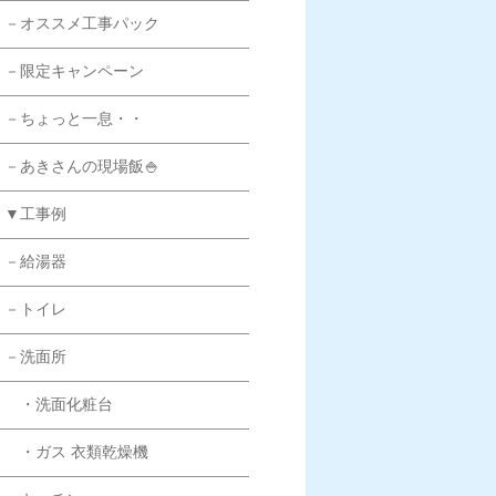
－オススメ工事パック
－限定キャンペーン
－ちょっと一息・・
－あきさんの現場飯🍚
▼工事例
－給湯器
－トイレ
－洗面所
・洗面化粧台
・ガス 衣類乾燥機