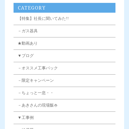
CATEGORY
【特集】社長に聞いてみた!!
－ガス器具
★動画あり
▼ブログ
－オススメ工事パック
－限定キャンペーン
－ちょっと一息・・
－あきさんの現場飯🍚
▼工事例