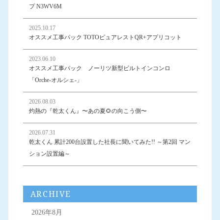
プ N3WV6M
2025.10.17
オススメ工事パック TOTOピュアレストQR+アプリコット
2023.06.10
オススメ工事パック ノーリツ新型ビルトインコンロ
「Orche-オルシェ-」
2026.08.03
灼熱の『乾太くん』〜あの夏🌻の向こう側〜
2026.07.31
乾太くん 累計200台設置した社長に聞いてみた!! ～第2回 マン
ション設置編～
ARCHIVE
2026年8月