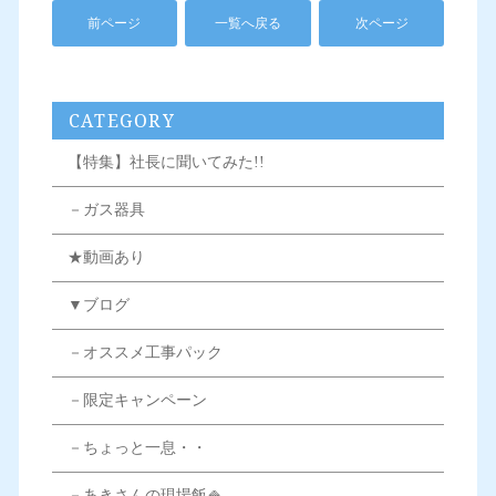
前ページ
一覧へ戻る
次ページ
CATEGORY
【特集】社長に聞いてみた!!
－ガス器具
★動画あり
▼ブログ
－オススメ工事パック
－限定キャンペーン
－ちょっと一息・・
－あきさんの現場飯🍚