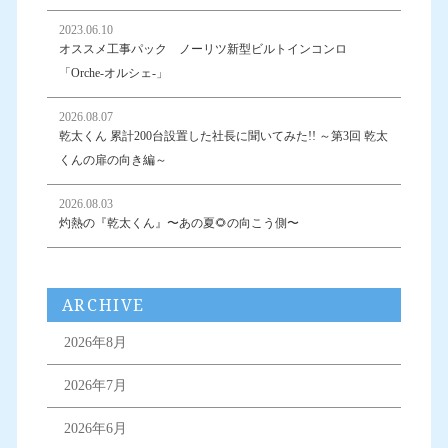
2023.06.10
オススメ工事パック ノーリツ新型ビルトインコンロ
「Orche-オルシェ-」
2026.08.07
乾太くん 累計200台設置した社長に聞いてみた!! ～第3回 乾太
くんの扉の向き編～
2026.08.03
灼熱の『乾太くん』〜あの夏🌻の向こう側〜
ARCHIVE
2026年8月
2026年7月
2026年6月