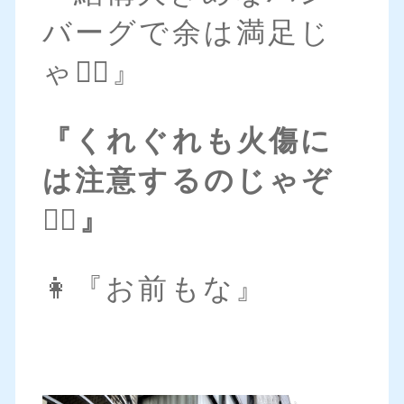
バーグで余は満足じ
ゃ🧝‍♂️』
『くれぐれも火傷に
は注意するのじゃぞ
🧝‍♂️』
👩『お前もな』