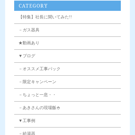
CATEGORY
【特集】社長に聞いてみた!!
－ガス器具
★動画あり
▼ブログ
－オススメ工事パック
－限定キャンペーン
－ちょっと一息・・
－あきさんの現場飯🍚
▼工事例
－給湯器