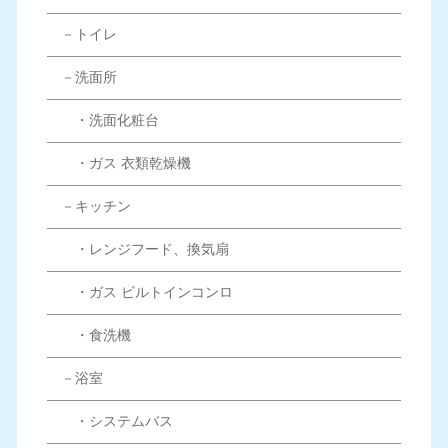
－トイレ
－洗面所
・洗面化粧台
・ガス 衣類乾燥機
－キッチン
・レンジフード、換気扇
・ガス ビルトインコンロ
・食洗機
－浴室
・システムバス