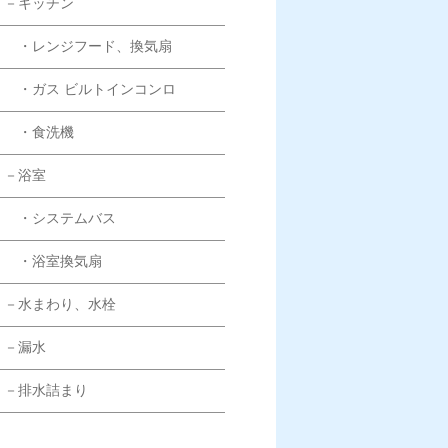
－キッチン
・レンジフード、換気扇
・ガス ビルトインコンロ
・食洗機
－浴室
・システムバス
・浴室換気扇
－水まわり、水栓
－漏水
－排水詰まり