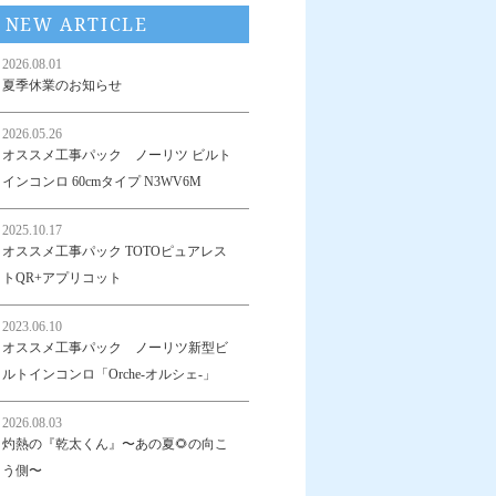
NEW ARTICLE
2026.08.01
夏季休業のお知らせ
2026.05.26
オススメ工事パック ノーリツ ビルト
インコンロ 60cmタイプ N3WV6M
2025.10.17
オススメ工事パック TOTOピュアレス
トQR+アプリコット
2023.06.10
オススメ工事パック ノーリツ新型ビ
ルトインコンロ「Orche-オルシェ-」
2026.08.03
灼熱の『乾太くん』〜あの夏🌻の向こ
う側〜