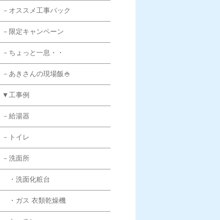
－オススメ工事パック
－限定キャンペーン
－ちょっと一息・・
－あきさんの現場飯🍚
▼工事例
－給湯器
－トイレ
－洗面所
・洗面化粧台
・ガス 衣類乾燥機