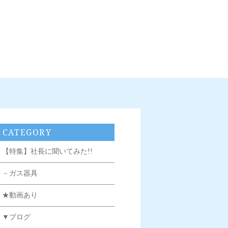
CATEGORY
【特集】社長に聞いてみた!!
－ガス器具
★動画あり
▼ブログ