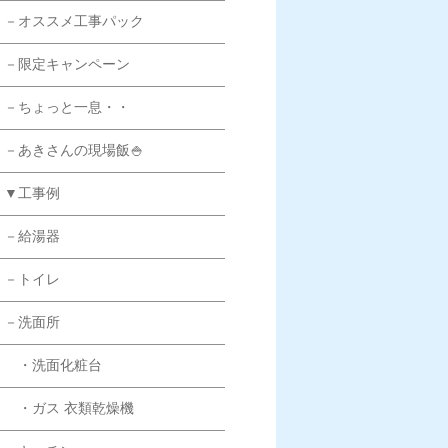
－オススメ工事パック
－限定キャンペーン
－ちょっと一息・・
－あきさんの現場飯🍚
▼工事例
－給湯器
－トイレ
－洗面所
・洗面化粧台
・ガス 衣類乾燥機