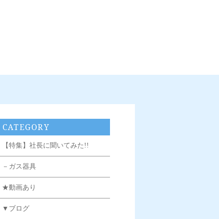
CATEGORY
【特集】社長に聞いてみた!!
－ガス器具
★動画あり
▼ブログ