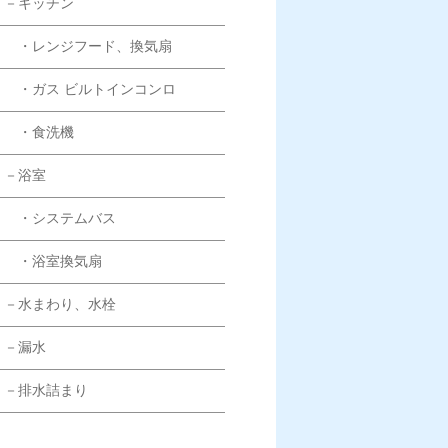
－キッチン
・レンジフード、換気扇
・ガス ビルトインコンロ
・食洗機
－浴室
・システムバス
・浴室換気扇
－水まわり、水栓
－漏水
－排水詰まり