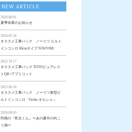
NEW ARTICLE
2026.08.01
夏季休業のお知らせ
2026.05.26
オススメ工事パック ノーリツ ビルト
インコンロ 60cmタイプ N3WV6M
2025.10.17
オススメ工事パック TOTOピュアレス
トQR+アプリコット
2023.06.10
オススメ工事パック ノーリツ新型ビ
ルトインコンロ「Orche-オルシェ-」
2026.08.03
灼熱の『乾太くん』〜あの夏🌻の向こ
う側〜