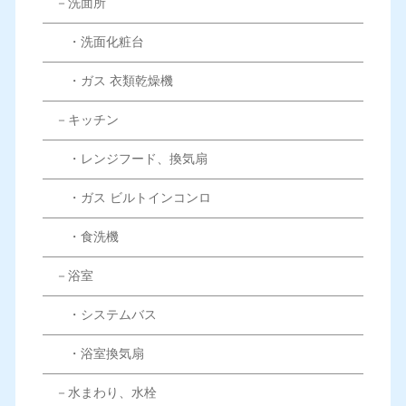
－洗面所
・洗面化粧台
・ガス 衣類乾燥機
－キッチン
・レンジフード、換気扇
・ガス ビルトインコンロ
・食洗機
－浴室
・システムバス
・浴室換気扇
－水まわり、水栓