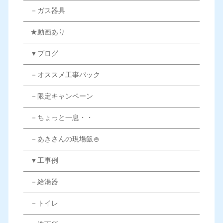
－ガス器具
★動画あり
▼ブログ
－オススメ工事パック
－限定キャンペーン
－ちょっと一息・・
－あきさんの現場飯🍚
▼工事例
－給湯器
－トイレ