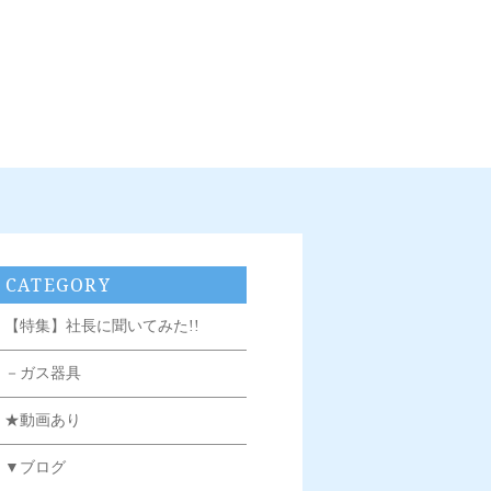
CATEGORY
【特集】社長に聞いてみた!!
－ガス器具
★動画あり
▼ブログ