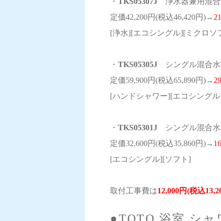
・
TKS05307J
浄水器兼用混合水
定価42,200円(税込46,420円)→
2
[浄水][エコシングル][ミクロソフ
・
TKS05305J
シングル混合水栓
定価59,900円(税込65,890円)→
2
[ハンドシャワー][エコシングル]
・
TKS05301J
シングル混合水
定価32,600円(税込35,860円)→
1
[エコシングル][ソフト]
取付工事費は
12,000円(税込13,
●TOTO 浴室 シ