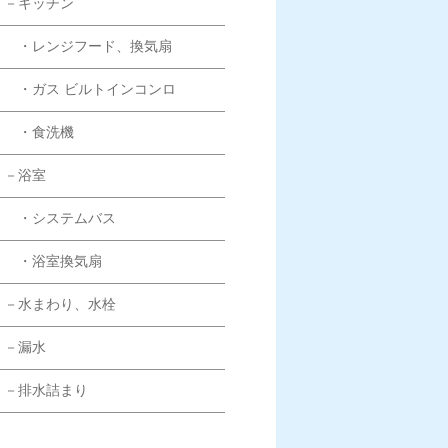
－キッチン
・レンジフード、換気扇
・ガス ビルトインコンロ
・食洗機
－浴室
・システムバス
・浴室換気扇
－水まわり、水栓
－漏水
－排水詰まり