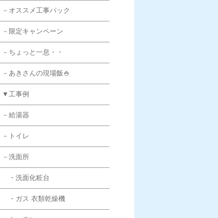
－オススメ工事パック
－限定キャンペーン
－ちょっと一息・・
－あきさんの現場飯🍚
▼工事例
－給湯器
－トイレ
－洗面所
・洗面化粧台
・ガス 衣類乾燥機