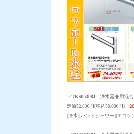
・
TKS05308J
浄水器兼用混合水
定価52,800円(税込58,080円)→
2
[浄水][ハンドシャワー][エコシ