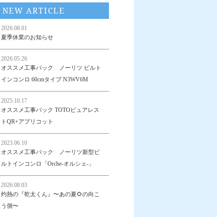
NEW ARTICLE
2026.08.01
夏季休業のお知らせ
2026.05.26
オススメ工事パック ノーリツ ビルト
インコンロ 60cmタイプ N3WV6M
2025.10.17
オススメ工事パック TOTOピュアレス
トQR+アプリコット
2023.06.10
オススメ工事パック ノーリツ新型ビ
ルトインコンロ「Orche-オルシェ-」
2026.08.03
灼熱の『乾太くん』〜あの夏🌻の向こ
う側〜