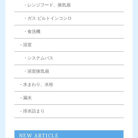
・レンジフード、換気扇
・ガス ビルトインコンロ
・食洗機
－浴室
・システムバス
・浴室換気扇
－水まわり、水栓
－漏水
－排水詰まり
NEW ARTICLE