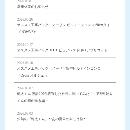
2026.08.01
夏季休業のお知らせ
2026.05.26
オススメ工事パック ノーリツ ビルトインコンロ 60cmタイ
プ N3WV6M
2025.10.17
オススメ工事パック TOTOピュアレストQR+アプリコット
2023.06.10
オススメ工事パック ノーリツ新型ビルトインコンロ
「Orche-オルシェ-」
2026.08.07
乾太くん 累計200台設置した社長に聞いてみた!! ～第3回 乾太
くんの扉の向き編～
2026.08.03
灼熱の『乾太くん』〜あの夏🌻の向こう側〜