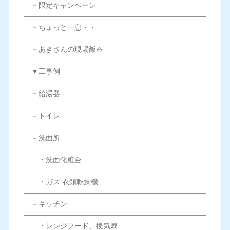
－限定キャンペーン
－ちょっと一息・・
－あきさんの現場飯🍚
▼工事例
－給湯器
－トイレ
－洗面所
・洗面化粧台
・ガス 衣類乾燥機
－キッチン
・レンジフード、換気扇