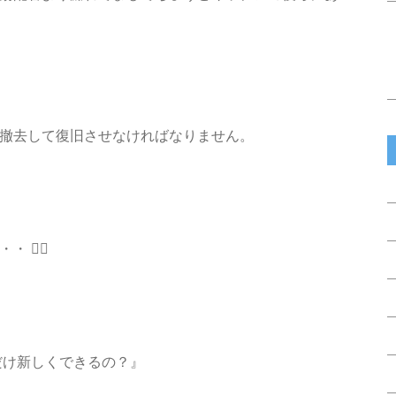
撤去して復旧させなければなりません。
🙋‍♀️
分だけ新しくできるの？』