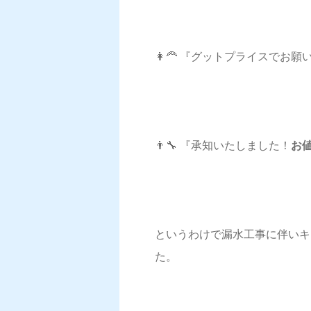
👩‍🦰 『グットプライスでお願
👨‍🔧 『承知いたしました！
お値
というわけで漏水工事に伴いキ
た。