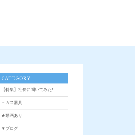
CATEGORY
【特集】社長に聞いてみた!!
－ガス器具
★動画あり
▼ブログ