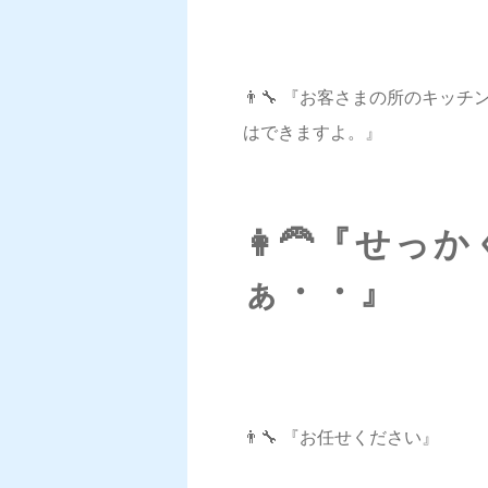
👨‍🔧 『お客さまの所のキ
はできますよ。』
👩‍🦰『せ
ぁ・・』
👨‍🔧 『お任せください』