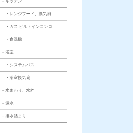
－キッチン
・レンジフード、換気扇
・ガス ビルトインコンロ
・食洗機
－浴室
・システムバス
・浴室換気扇
－水まわり、水栓
－漏水
－排水詰まり