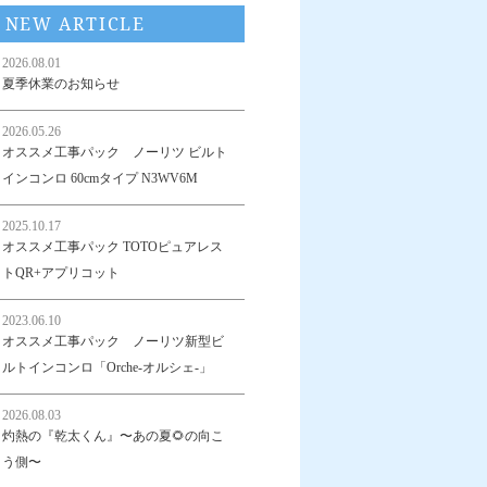
NEW ARTICLE
2026.08.01
夏季休業のお知らせ
2026.05.26
オススメ工事パック ノーリツ ビルト
インコンロ 60cmタイプ N3WV6M
2025.10.17
オススメ工事パック TOTOピュアレス
トQR+アプリコット
2023.06.10
オススメ工事パック ノーリツ新型ビ
ルトインコンロ「Orche-オルシェ-」
2026.08.03
灼熱の『乾太くん』〜あの夏🌻の向こ
う側〜