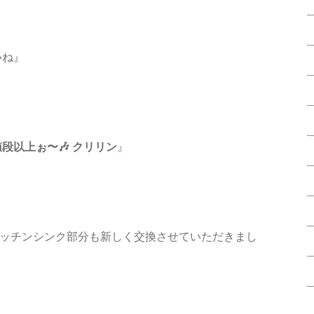
いね』
段以上ぉ〜🎶 クリリン
』
ッチンシンク部分も新しく交換させていただきまし