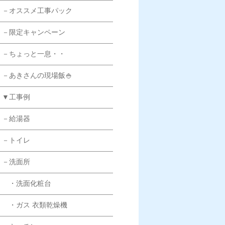
－オススメ工事パック
－限定キャンペーン
－ちょっと一息・・
－あきさんの現場飯🍚
▼工事例
－給湯器
－トイレ
－洗面所
・洗面化粧台
・ガス 衣類乾燥機