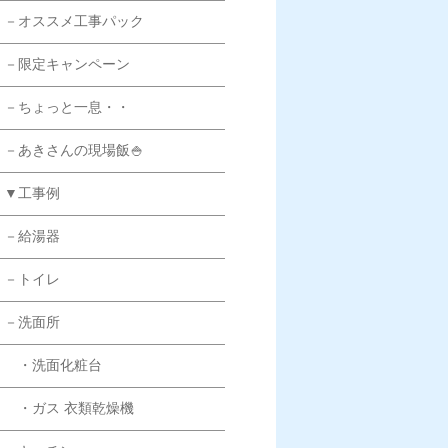
－オススメ工事パック
－限定キャンペーン
－ちょっと一息・・
－あきさんの現場飯🍚
▼工事例
－給湯器
－トイレ
－洗面所
・洗面化粧台
・ガス 衣類乾燥機