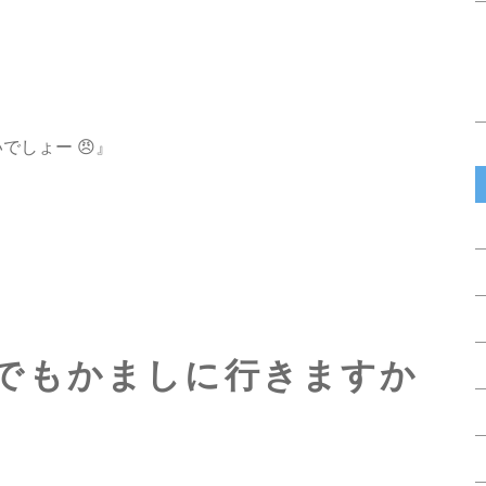
いでしょー 😠』
』
でもかましに行きますか