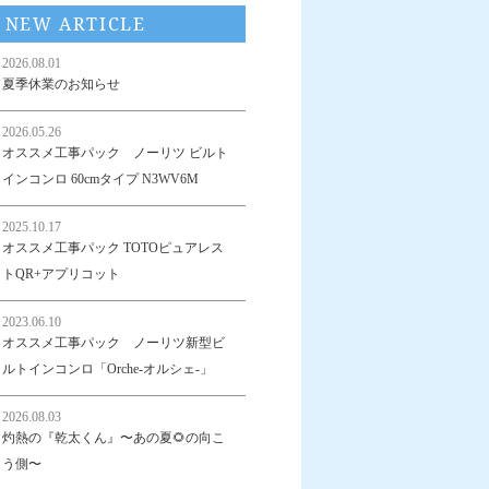
NEW ARTICLE
2026.08.01
夏季休業のお知らせ
2026.05.26
オススメ工事パック ノーリツ ビルト
インコンロ 60cmタイプ N3WV6M
2025.10.17
オススメ工事パック TOTOピュアレス
トQR+アプリコット
2023.06.10
オススメ工事パック ノーリツ新型ビ
ルトインコンロ「Orche-オルシェ-」
2026.08.03
灼熱の『乾太くん』〜あの夏🌻の向こ
う側〜