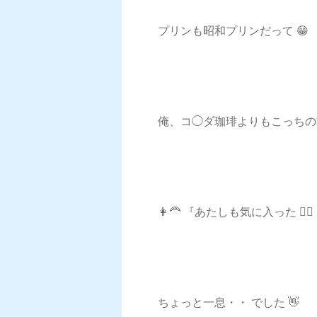
プリンも昭和プリンだって 😁
俺、コ◯ダ珈琲よりもこっちの
👩‍🦰 『あたしも気に入った 🙆‍
ちょっと一息・・ でした 👋