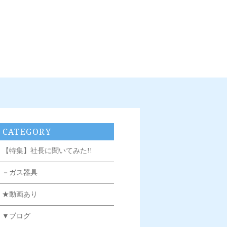
CATEGORY
【特集】社長に聞いてみた!!
－ガス器具
★動画あり
▼ブログ