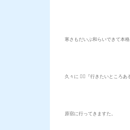
寒さもだいぶ和らいできて本格
久々に 🙋‍♀️『行きたいとこ
原宿に行ってきますた。