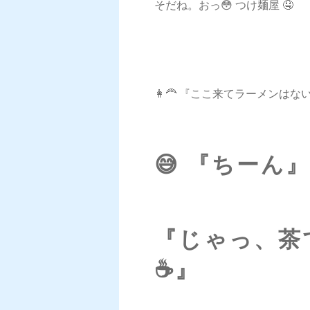
そだね。おっ😳 つけ麺屋 🤤
👩‍🦰 『ここ来てラーメンはな
😅 『ちーん
『じゃっ、茶
☕️』