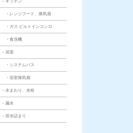
－キッチン
・レンジフード、換気扇
・ガス ビルトインコンロ
・食洗機
－浴室
・システムバス
・浴室換気扇
－水まわり、水栓
－漏水
－排水詰まり