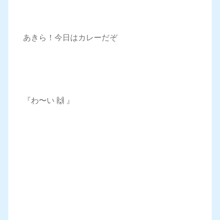
あきら！今日はカレーだぞ
『わ〜い 🙌 』