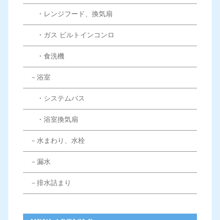
・レンジフード、換気扇
・ガス ビルトインコンロ
・食洗機
－浴室
・システムバス
・浴室換気扇
－水まわり、水栓
－漏水
－排水詰まり