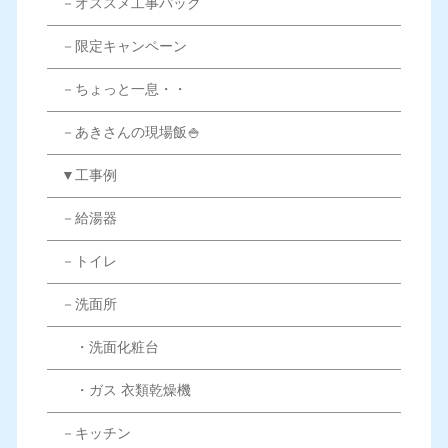
－オススメ工事パック
－限定キャンペーン
－ちょっと一息・・
－あきさんの現場飯🍚
▼工事例
－給湯器
－トイレ
－洗面所
・洗面化粧台
・ガス 衣類乾燥機
－キッチン