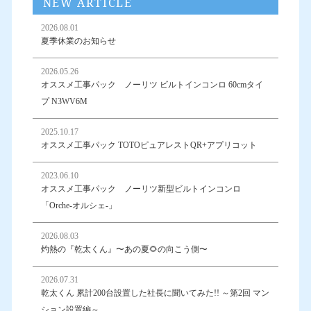
NEW ARTICLE
2026.08.01
夏季休業のお知らせ
2026.05.26
オススメ工事パック ノーリツ ビルトインコンロ 60cmタイ
プ N3WV6M
2025.10.17
オススメ工事パック TOTOピュアレストQR+アプリコット
2023.06.10
オススメ工事パック ノーリツ新型ビルトインコンロ
「Orche-オルシェ-」
2026.08.03
灼熱の『乾太くん』〜あの夏🌻の向こう側〜
2026.07.31
乾太くん 累計200台設置した社長に聞いてみた!! ～第2回 マン
ション設置編～