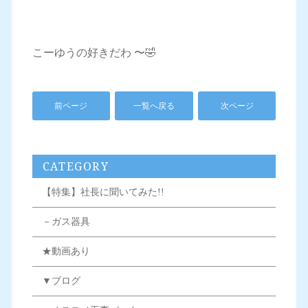
こーゆうの好きだわ 〜🤣
前ページ
一覧へ戻る
次ページ
CATEGORY
【特集】社長に聞いてみた!!
－ガス器具
★動画あり
▼ブログ