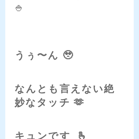
🍚
うぅ〜ん 🥹
なんとも言えない絶
妙なタッチ 🫶
キュンです 🫰