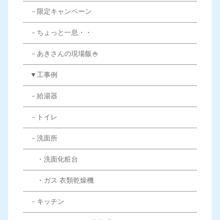
－限定キャンペーン
－ちょっと一息・・
－あきさんの現場飯🍚
▼工事例
－給湯器
－トイレ
－洗面所
・洗面化粧台
・ガス 衣類乾燥機
－キッチン