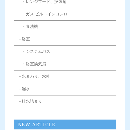
・レンジフード、換気扇
・ガス ビルトインコンロ
・食洗機
－浴室
・システムバス
・浴室換気扇
－水まわり、水栓
－漏水
－排水詰まり
NEW ARTICLE