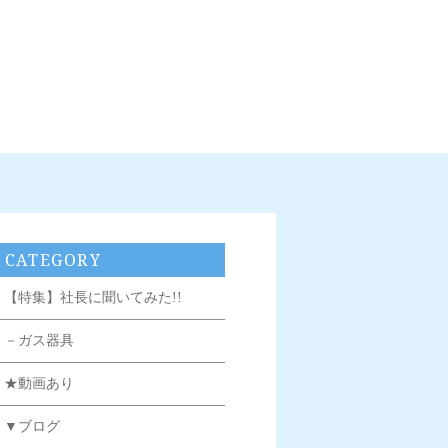
CATEGORY
【特集】社長に聞いてみた!!
－ガス器具
★動画あり
▼ブログ