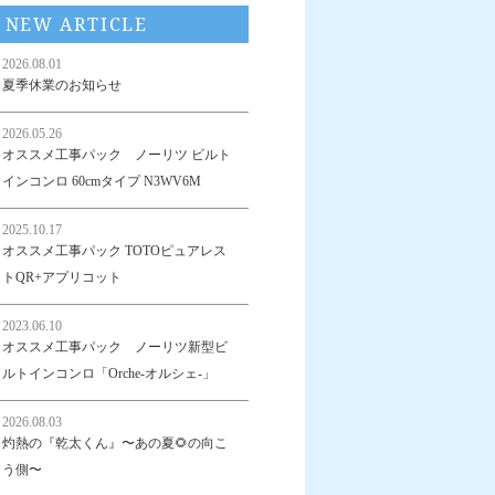
NEW ARTICLE
2026.08.01
夏季休業のお知らせ
2026.05.26
オススメ工事パック ノーリツ ビルト
インコンロ 60cmタイプ N3WV6M
2025.10.17
オススメ工事パック TOTOピュアレス
トQR+アプリコット
2023.06.10
オススメ工事パック ノーリツ新型ビ
ルトインコンロ「Orche-オルシェ-」
2026.08.03
灼熱の『乾太くん』〜あの夏🌻の向こ
う側〜