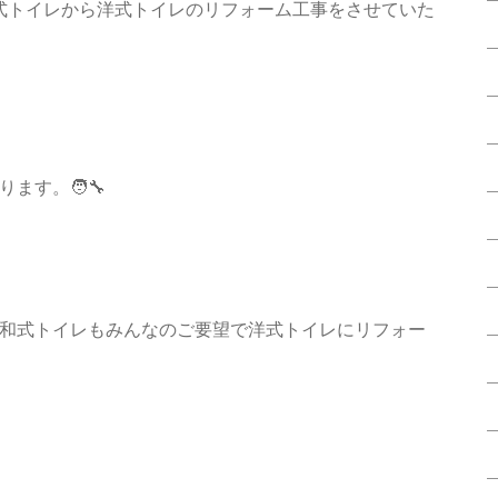
区で和式トイレから洋式トイレのリフォーム工事をさせていた
す。🧑‍🔧
和式トイレもみんなのご要望で洋式トイレにリフォー