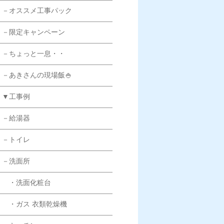
－オススメ工事パック
－限定キャンペーン
－ちょっと一息・・
－あきさんの現場飯🍚
▼工事例
－給湯器
－トイレ
－洗面所
・洗面化粧台
・ガス 衣類乾燥機