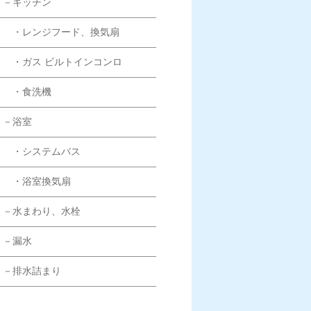
－キッチン
・レンジフード、換気扇
・ガス ビルトインコンロ
・食洗機
－浴室
・システムバス
・浴室換気扇
－水まわり、水栓
－漏水
－排水詰まり