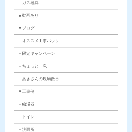
－ガス器具
★動画あり
▼ブログ
－オススメ工事パック
－限定キャンペーン
－ちょっと一息・・
－あきさんの現場飯🍚
▼工事例
－給湯器
－トイレ
－洗面所