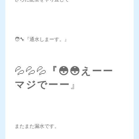
🧑‍🔧『通水しまーす。』
💦💦💦
『😳😳えーー
マジでーー
』
またまた漏水です。