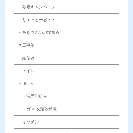
－限定キャンペーン
－ちょっと一息・・
－あきさんの現場飯🍚
▼工事例
－給湯器
－トイレ
－洗面所
・洗面化粧台
・ガス 衣類乾燥機
－キッチン