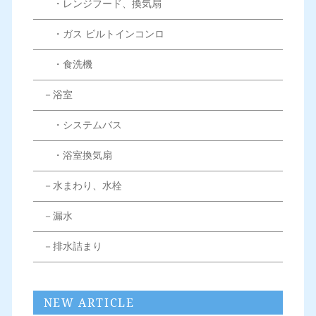
・レンジフード、換気扇
・ガス ビルトインコンロ
・食洗機
－浴室
・システムバス
・浴室換気扇
－水まわり、水栓
－漏水
－排水詰まり
NEW ARTICLE