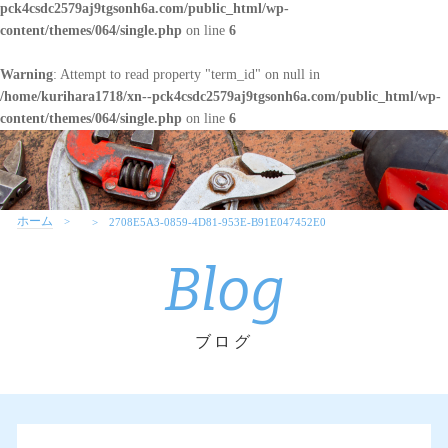
pck4csdc2579aj9tgsonh6a.com/public_html/wp-
content/themes/064/single.php
on line
6
Warning
: Attempt to read property "term_id" on null in
/home/kurihara1718/xn--pck4csdc2579aj9tgsonh6a.com/public_html/wp-
content/themes/064/single.php
on line
6
ホーム
2708E5A3-0859-4D81-953E-B91E047452E0
Blog
ブログ