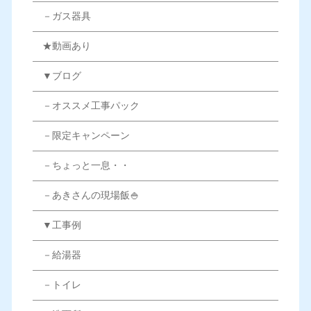
－ガス器具
★動画あり
▼ブログ
－オススメ工事パック
－限定キャンペーン
－ちょっと一息・・
－あきさんの現場飯🍚
▼工事例
－給湯器
－トイレ