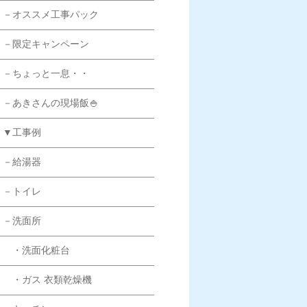
－オススメ工事パック
－限定キャンペーン
－ちょっと一息・・
－あきさんの現場飯🍚
▼工事例
－給湯器
－トイレ
－洗面所
・洗面化粧台
・ガス 衣類乾燥機