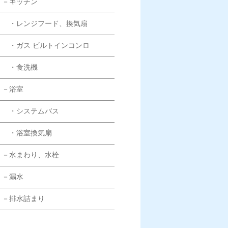
－キッチン
・レンジフード、換気扇
・ガス ビルトインコンロ
・食洗機
－浴室
・システムバス
・浴室換気扇
－水まわり、水栓
－漏水
－排水詰まり