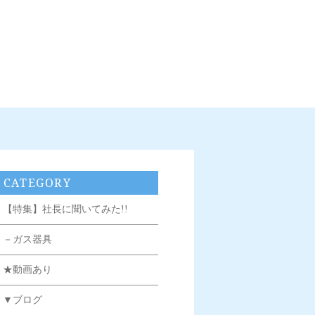
CATEGORY
【特集】社長に聞いてみた!!
－ガス器具
★動画あり
▼ブログ