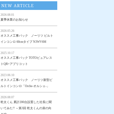
NEW ARTICLE
2026.08.01
夏季休業のお知らせ
2026.05.26
オススメ工事パック ノーリツ ビルト
インコンロ 60cmタイプ N3WV6M
2025.10.17
オススメ工事パック TOTOピュアレス
トQR+アプリコット
2023.06.10
オススメ工事パック ノーリツ新型ビ
ルトインコンロ「Orche-オルシェ-」
2026.08.07
乾太くん 累計200台設置した社長に聞
いてみた!! ～第3回 乾太くんの扉の向