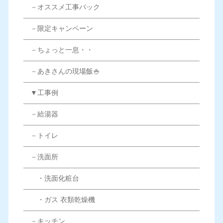
－オススメ工事パック
－限定キャンペーン
－ちょっと一息・・
－あきさんの現場飯🍚
▼工事例
－給湯器
－トイレ
－洗面所
・洗面化粧台
・ガス 衣類乾燥機
－キッチン