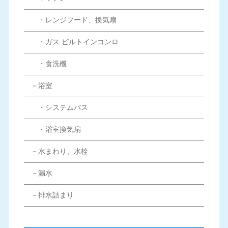
・レンジフード、換気扇
・ガス ビルトインコンロ
・食洗機
－浴室
・システムバス
・浴室換気扇
－水まわり、水栓
－漏水
－排水詰まり