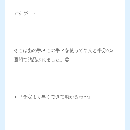
ですが・・
そこはあの手🙏この手🤝を使ってなんと半分の2
週間で納品されました。😎
👩『予定より早くできて助かるわ〜』