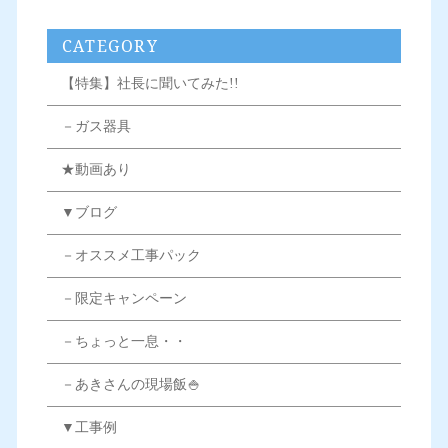
CATEGORY
【特集】社長に聞いてみた!!
－ガス器具
★動画あり
▼ブログ
－オススメ工事パック
－限定キャンペーン
－ちょっと一息・・
－あきさんの現場飯🍚
▼工事例