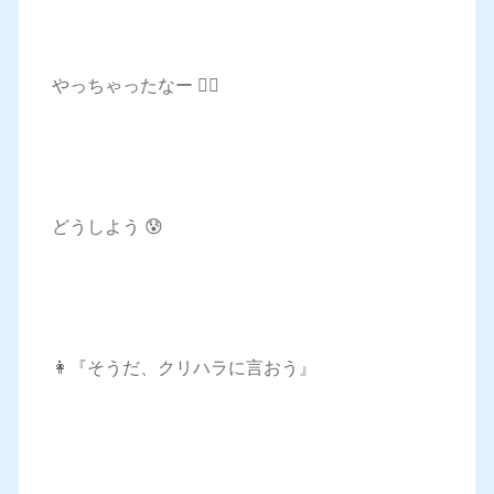
やっちゃったなー 🤦‍♀️
どうしよう 😰
👩『そうだ、クリハラに言おう』