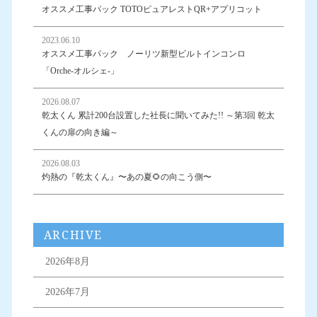
オススメ工事パック TOTOピュアレストQR+アプリコット
2023.06.10
オススメ工事パック ノーリツ新型ビルトインコンロ
「Orche-オルシェ-」
2026.08.07
乾太くん 累計200台設置した社長に聞いてみた!! ～第3回 乾太
くんの扉の向き編～
2026.08.03
灼熱の『乾太くん』〜あの夏🌻の向こう側〜
ARCHIVE
2026年8月
2026年7月