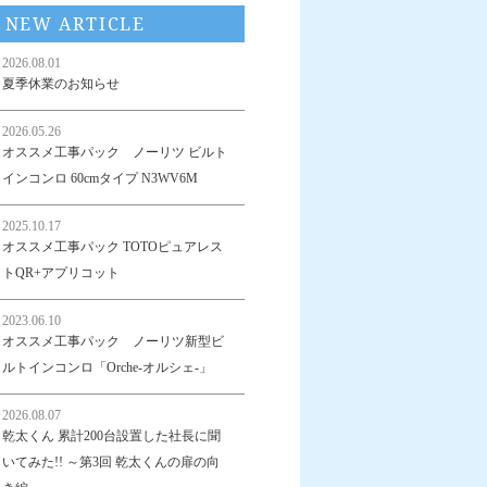
NEW ARTICLE
2026.08.01
夏季休業のお知らせ
2026.05.26
オススメ工事パック ノーリツ ビルト
インコンロ 60cmタイプ N3WV6M
2025.10.17
オススメ工事パック TOTOピュアレス
トQR+アプリコット
2023.06.10
オススメ工事パック ノーリツ新型ビ
ルトインコンロ「Orche-オルシェ-」
2026.08.07
乾太くん 累計200台設置した社長に聞
いてみた!! ～第3回 乾太くんの扉の向