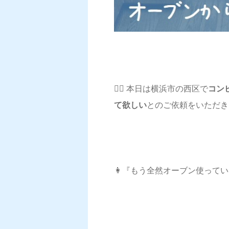
💁‍♀️ 本日は横浜市の西区で
コン
て欲しい
とのご依頼をいただきま
👩『もう全然オーブン使って