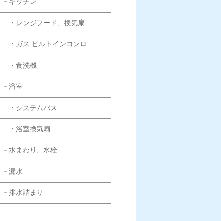
－キッチン
・レンジフード、換気扇
・ガス ビルトインコンロ
・食洗機
－浴室
・システムバス
・浴室換気扇
－水まわり、水栓
－漏水
－排水詰まり