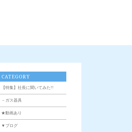
CATEGORY
【特集】社長に聞いてみた!!
－ガス器具
★動画あり
▼ブログ