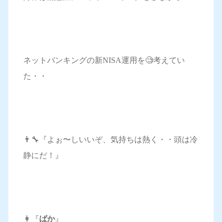
ネットバンキングの新NISA運用を🧐考えてい
た・・
👨‍🔧『よぉ〜しいいぞ、気持ちは熱く・・頭は冷
静にだ！』
👩『
ばか
』