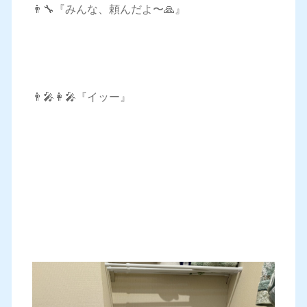
👨‍🔧『みんな、頼んだよ〜🙏』
👨‍🎤👩‍🎤『イッー』