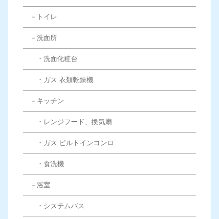
－トイレ
－洗面所
・洗面化粧台
・ガス 衣類乾燥機
－キッチン
・レンジフード、換気扇
・ガス ビルトインコンロ
・食洗機
－浴室
・システムバス