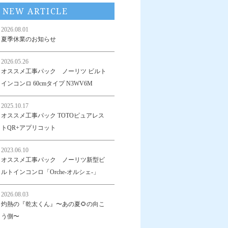
NEW ARTICLE
2026.08.01
夏季休業のお知らせ
2026.05.26
オススメ工事パック ノーリツ ビルト
インコンロ 60cmタイプ N3WV6M
2025.10.17
オススメ工事パック TOTOピュアレス
トQR+アプリコット
2023.06.10
オススメ工事パック ノーリツ新型ビ
ルトインコンロ「Orche-オルシェ-」
2026.08.03
灼熱の『乾太くん』〜あの夏🌻の向こ
う側〜