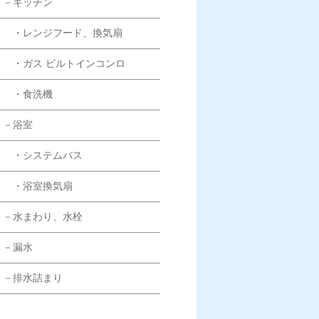
－キッチン
・レンジフード、換気扇
・ガス ビルトインコンロ
・食洗機
－浴室
・システムバス
・浴室換気扇
－水まわり、水栓
－漏水
－排水詰まり