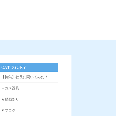
CATEGORY
【特集】社長に聞いてみた!!
－ガス器具
★動画あり
▼ブログ