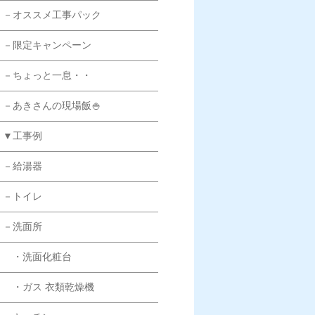
－オススメ工事パック
－限定キャンペーン
－ちょっと一息・・
－あきさんの現場飯🍚
▼工事例
－給湯器
－トイレ
－洗面所
・洗面化粧台
・ガス 衣類乾燥機