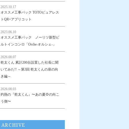
2025.10.17
オススメ工事パック TOTOピュアレス
トQR+アプリコット
2023.06.10
オススメ工事パック ノーリツ新型ビ
ルトインコンロ「Orche-オルシェ-」
2026.08.07
乾太くん 累計200台設置した社長に聞
いてみた!! ～第3回 乾太くんの扉の向
き編～
2026.08.03
灼熱の『乾太くん』〜あの夏🌻の向こ
う側〜
ARCHIVE