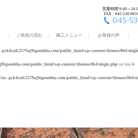
営業時間 9:00～18:
j9tgsonh6a.com/public_html/wp-content/themes/064/single.php
on line
4
FAX：045-530-961
045-53
8/xn--pck4csdc2579aj9tgsonh6a.com/public_html/wp-content/themes/064/
ご依頼の流れ
施工メニュー
お客様の声
j9tgsonh6a.com/public_html/wp-content/themes/064/single.php
on line
5
-pck4csdc2579aj9tgsonh6a.com/public_html/wp-content/themes/064/singl
j9tgsonh6a.com/public_html/wp-content/themes/064/single.php
on line
6
/xn--pck4csdc2579aj9tgsonh6a.com/public_html/wp-content/themes/064/si