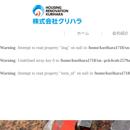
Warning
: Undefined array key 0 in
/home/kurihara1718/xn--pck4csdc2579a
Warning
: Attempt to read property "cat_name" on null in
/home/kurihara171
ホーム
会社紹介
Warning
: Undefined array key 0 in
/home/kurihara1718/xn--pck4csdc2579a
Warning
: Attempt to read property "slug" on null in
/home/kurihara1718/xn-
Warning
: Undefined array key 0 in
/home/kurihara1718/xn--pck4csdc2579a
Warning
: Attempt to read property "term_id" on null in
/home/kurihara1718