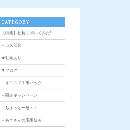
CATEGORY
【特集】社長に聞いてみた!!
－ガス器具
★動画あり
▼ブログ
－オススメ工事パック
－限定キャンペーン
－ちょっと一息・・
－あきさんの現場飯🍚