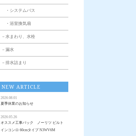
・システムバス
・浴室換気扇
－水まわり、水栓
－漏水
－排水詰まり
NEW ARTICLE
2026.08.01
夏季休業のお知らせ
2026.05.26
オススメ工事パック ノーリツ ビルト
インコンロ 60cmタイプ N3WV6M