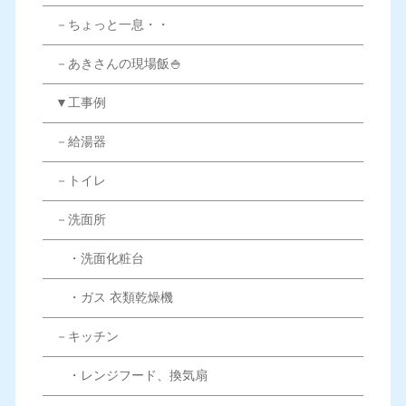
－ちょっと一息・・
－あきさんの現場飯🍚
▼工事例
－給湯器
－トイレ
－洗面所
・洗面化粧台
・ガス 衣類乾燥機
－キッチン
・レンジフード、換気扇