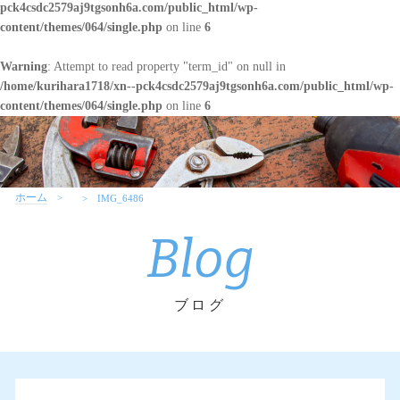
pck4csdc2579aj9tgsonh6a.com/public_html/wp-
content/themes/064/single.php
on line
6
Warning
: Attempt to read property "term_id" on null in
/home/kurihara1718/xn--pck4csdc2579aj9tgsonh6a.com/public_html/wp-
content/themes/064/single.php
on line
6
ホーム
IMG_6486
Blog
ブログ