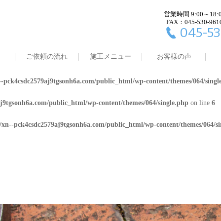
営業時間 9:00～18:
j9tgsonh6a.com/public_html/wp-content/themes/064/single.php
on line
4
FAX：045-530-961
045-53
8/xn--pck4csdc2579aj9tgsonh6a.com/public_html/wp-content/themes/064/
ご依頼の流れ
施工メニュー
お客様の声
j9tgsonh6a.com/public_html/wp-content/themes/064/single.php
on line
5
-pck4csdc2579aj9tgsonh6a.com/public_html/wp-content/themes/064/singl
j9tgsonh6a.com/public_html/wp-content/themes/064/single.php
on line
6
/xn--pck4csdc2579aj9tgsonh6a.com/public_html/wp-content/themes/064/si