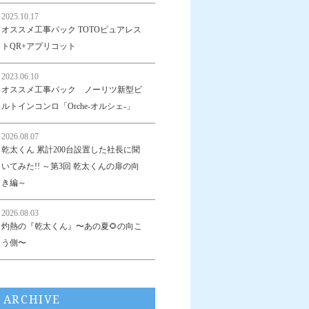
2025.10.17
オススメ工事パック TOTOピュアレス
トQR+アプリコット
2023.06.10
オススメ工事パック ノーリツ新型ビ
ルトインコンロ「Orche-オルシェ-」
2026.08.07
乾太くん 累計200台設置した社長に聞
いてみた!! ～第3回 乾太くんの扉の向
き編～
2026.08.03
灼熱の『乾太くん』〜あの夏🌻の向こ
う側〜
ARCHIVE