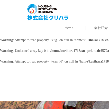
Warning
: Undefined array key 0 in
/home/kurihara1718/xn--pck4csdc2579a
Warning
: Attempt to read property "cat_name" on null in
/home/kurihara171
ホーム
会社紹介
Warning
: Undefined array key 0 in
/home/kurihara1718/xn--pck4csdc2579a
Warning
: Attempt to read property "slug" on null in
/home/kurihara1718/xn-
Warning
: Undefined array key 0 in
/home/kurihara1718/xn--pck4csdc2579a
Warning
: Attempt to read property "term_id" on null in
/home/kurihara1718