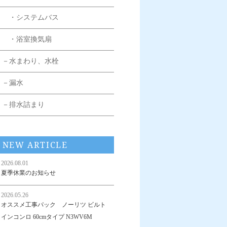
・システムバス
・浴室換気扇
－水まわり、水栓
－漏水
－排水詰まり
NEW ARTICLE
2026.08.01
夏季休業のお知らせ
2026.05.26
オススメ工事パック ノーリツ ビルト
インコンロ 60cmタイプ N3WV6M