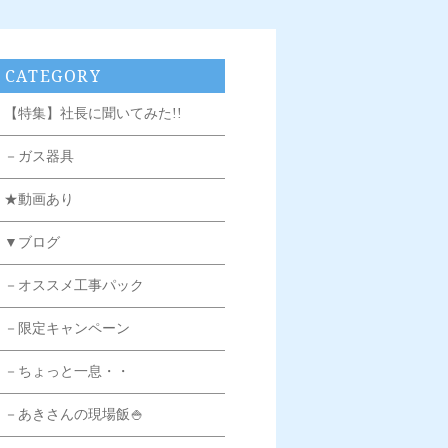
CATEGORY
【特集】社長に聞いてみた!!
－ガス器具
★動画あり
▼ブログ
－オススメ工事パック
－限定キャンペーン
－ちょっと一息・・
－あきさんの現場飯🍚