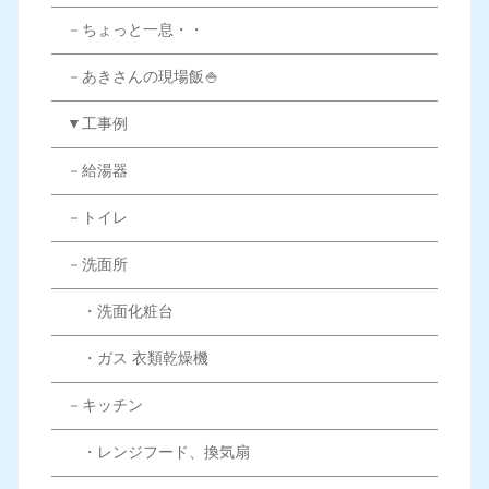
－ちょっと一息・・
－あきさんの現場飯🍚
▼工事例
－給湯器
－トイレ
－洗面所
・洗面化粧台
・ガス 衣類乾燥機
－キッチン
・レンジフード、換気扇