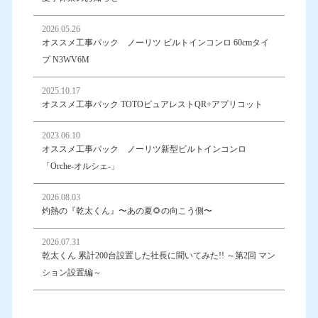
2026.05.26
オススメ工事パック ノーリツ ビルトインコンロ 60cmタイ
プ N3WV6M
2025.10.17
オススメ工事パック TOTOピュアレストQR+アプリコット
2023.06.10
オススメ工事パック ノーリツ新型ビルトインコンロ
「Orche-オルシェ-」
2026.08.03
灼熱の『乾太くん』〜あの夏🌻の向こう側〜
2026.07.31
乾太くん 累計200台設置した社長に聞いてみた!! ～第2回 マン
ション設置編～