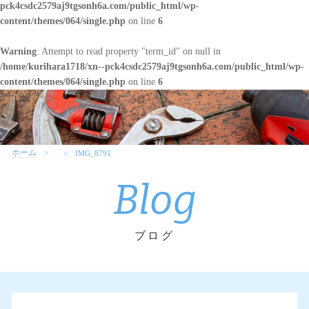
pck4csdc2579aj9tgsonh6a.com/public_html/wp-
content/themes/064/single.php
on line
6
Warning
: Attempt to read property "term_id" on null in
/home/kurihara1718/xn--pck4csdc2579aj9tgsonh6a.com/public_html/wp-
content/themes/064/single.php
on line
6
ホーム
IMG_8791
Blog
ブログ