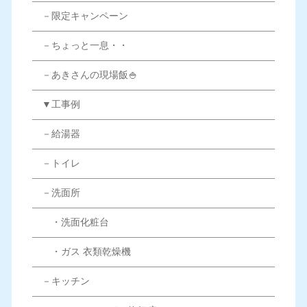
－限定キャンペーン
－ちょっと一息・・
－あきさんの現場飯🍚
▼工事例
－給湯器
－トイレ
－洗面所
・洗面化粧台
・ガス 衣類乾燥機
－キッチン