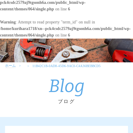
pck4csdc2579aj9tgsonh6a.com/public_html/wp-
content/themes/064/single.php
on line
6
Warning
: Attempt to read property "term_id" on null in
/home/kurihara1718/xn--pck4csdc2579aj9tgsonh6a.com/public_html/wp-
content/themes/064/single.php
on line
6
ホーム
11B42C1B-0AD8-45D6-9AC0-C4A36BEBBCD5
Blog
ブログ