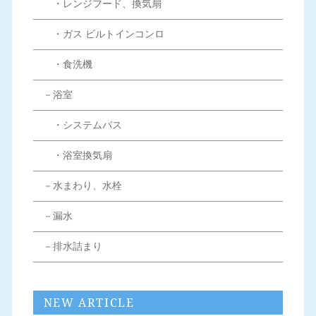
・レンジフード、換気扇
・ガス ビルトインコンロ
・食洗機
－浴室
・システムバス
・浴室換気扇
－水まわり、水栓
－漏水
－排水詰まり
NEW ARTICLE