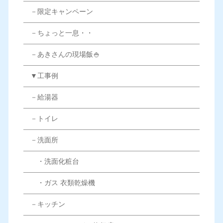
－限定キャンペーン
－ちょっと一息・・
－あきさんの現場飯🍚
▼工事例
－給湯器
－トイレ
－洗面所
・洗面化粧台
・ガス 衣類乾燥機
－キッチン