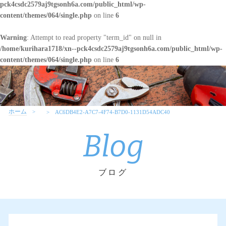
pck4csdc2579aj9tgsonh6a.com/public_html/wp-
content/themes/064/single.php
on line
6
Warning
: Attempt to read property "term_id" on null in
/home/kurihara1718/xn--pck4csdc2579aj9tgsonh6a.com/public_html/wp-
content/themes/064/single.php
on line
6
ホーム
AC6DB4E2-A7C7-4F74-B7D0-1131D54ADC40
Blog
ブログ