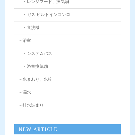
・レンジフード、換気扇
・ガス ビルトインコンロ
・食洗機
－浴室
・システムバス
・浴室換気扇
－水まわり、水栓
－漏水
－排水詰まり
NEW ARTICLE