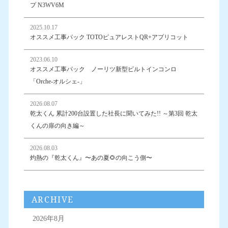
プ N3WV6M
2025.10.17
オススメ工事パック TOTOピュアレストQR+アプリコット
2023.06.10
オススメ工事パック ノーリツ新型ビルトインコンロ
「Orche-オルシェ-」
2026.08.07
乾太くん 累計200台設置した社長に聞いてみた!! ～第3回 乾太
くんの扉の向き編～
2026.08.03
灼熱の『乾太くん』〜あの夏🌻の向こう側〜
ARCHIVE
2026年8月