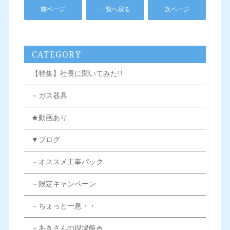
前ページ
一覧へ戻る
次ページ
CATEGORY
【特集】社長に聞いてみた!!
－ガス器具
★動画あり
▼ブログ
－オススメ工事パック
－限定キャンペーン
－ちょっと一息・・
－あきさんの現場飯🍚