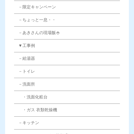
－限定キャンペーン
－ちょっと一息・・
－あきさんの現場飯🍚
▼工事例
－給湯器
－トイレ
－洗面所
・洗面化粧台
・ガス 衣類乾燥機
－キッチン