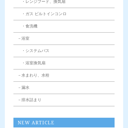
・レンジフード、換気扇
・ガス ビルトインコンロ
・食洗機
－浴室
・システムバス
・浴室換気扇
－水まわり、水栓
－漏水
－排水詰まり
NEW ARTICLE