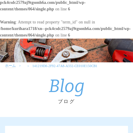
pck4csdc2579aj9tgsonh6a.com/public_html/wp-
content/themes/064/single.php
on line
6
Warning
: Attempt to read property "term_id" on null in
/home/kurihara1718/xn--pck4csdc2579aj9tgsonh6a.com/public_html/wp-
content/themes/064/single.php
on line
6
ホーム
141219D0-2F92-47A8-A332-CE010E150CB1
Blog
ブログ