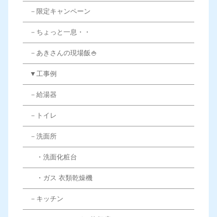
－限定キャンペーン
－ちょっと一息・・
－あきさんの現場飯🍚
▼工事例
－給湯器
－トイレ
－洗面所
・洗面化粧台
・ガス 衣類乾燥機
－キッチン