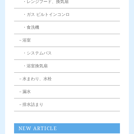
・レンジフード、換気扇
・ガス ビルトインコンロ
・食洗機
－浴室
・システムバス
・浴室換気扇
－水まわり、水栓
－漏水
－排水詰まり
NEW ARTICLE