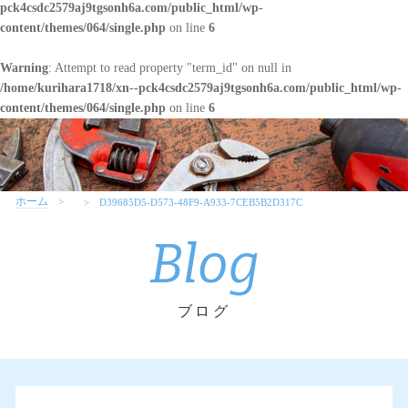
pck4csdc2579aj9tgsonh6a.com/public_html/wp-
content/themes/064/single.php
on line
6
Warning
: Attempt to read property "term_id" on null in
/home/kurihara1718/xn--pck4csdc2579aj9tgsonh6a.com/public_html/wp-
content/themes/064/single.php
on line
6
ホーム
D39685D5-D573-48F9-A933-7CEB5B2D317C
Blog
ブログ