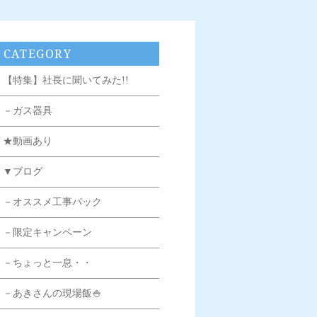
CATEGORY
【特集】社長に聞いてみた!!
－ガス器具
★動画あり
▼ブログ
－オススメ工事パック
－限定キャンペーン
－ちょっと一息・・
－あきさんの現場飯🍚