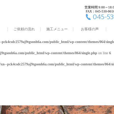
営業時間 9:00～18:
j9tgsonh6a.com/public_html/wp-content/themes/064/single.php
on line
4
FAX：045-530-961
045-53
8/xn--pck4csdc2579aj9tgsonh6a.com/public_html/wp-content/themes/064/
ご依頼の流れ
施工メニュー
お客様の声
j9tgsonh6a.com/public_html/wp-content/themes/064/single.php
on line
5
-pck4csdc2579aj9tgsonh6a.com/public_html/wp-content/themes/064/singl
j9tgsonh6a.com/public_html/wp-content/themes/064/single.php
on line
6
/xn--pck4csdc2579aj9tgsonh6a.com/public_html/wp-content/themes/064/si