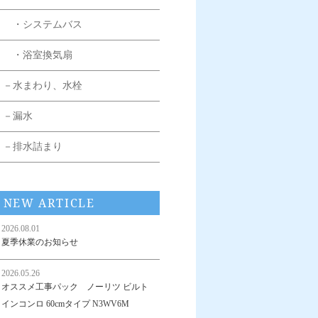
・システムバス
・浴室換気扇
－水まわり、水栓
－漏水
－排水詰まり
NEW ARTICLE
2026.08.01
夏季休業のお知らせ
2026.05.26
オススメ工事パック ノーリツ ビルト
インコンロ 60cmタイプ N3WV6M