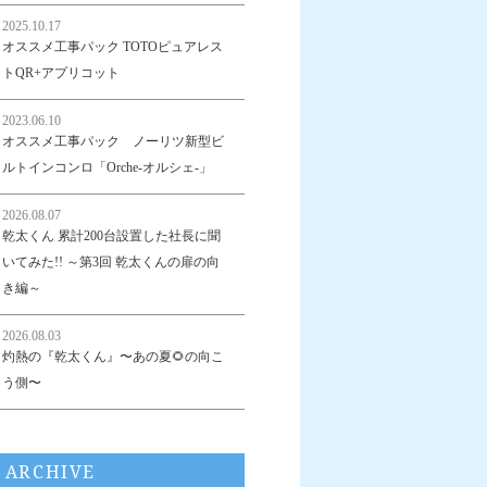
2025.10.17
オススメ工事パック TOTOピュアレス
トQR+アプリコット
2023.06.10
オススメ工事パック ノーリツ新型ビ
ルトインコンロ「Orche-オルシェ-」
2026.08.07
乾太くん 累計200台設置した社長に聞
いてみた!! ～第3回 乾太くんの扉の向
き編～
2026.08.03
灼熱の『乾太くん』〜あの夏🌻の向こ
う側〜
ARCHIVE