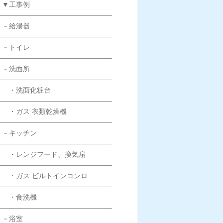
▼工事例
－給湯器
－トイレ
－洗面所
・洗面化粧台
・ガス 衣類乾燥機
－キッチン
・レンジフード、換気扇
・ガス ビルトインコンロ
・食洗機
－浴室