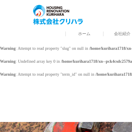
Warning
: Undefined array key 0 in
/home/kurihara1718/xn--pck4csdc2579a
Warning
: Attempt to read property "cat_name" on null in
/home/kurihara171
ホーム
会社紹介
Warning
: Undefined array key 0 in
/home/kurihara1718/xn--pck4csdc2579a
Warning
: Attempt to read property "slug" on null in
/home/kurihara1718/xn-
Warning
: Undefined array key 0 in
/home/kurihara1718/xn--pck4csdc2579a
Warning
: Attempt to read property "term_id" on null in
/home/kurihara1718