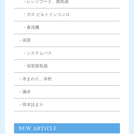
・レンジフード、換気扇
・ガス ビルトインコンロ
・食洗機
－浴室
・システムバス
・浴室換気扇
－水まわり、水栓
－漏水
－排水詰まり
NEW ARTICLE