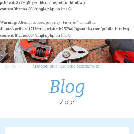
pck4csdc2579aj9tgsonh6a.com/public_html/wp-
content/themes/064/single.php
on line
6
Warning
: Attempt to read property "term_id" on null in
/home/kurihara1718/xn--pck4csdc2579aj9tgsonh6a.com/public_html/wp-
content/themes/064/single.php
on line
6
ホーム
AE65399D-DB15-4210-B6D1-582D3827D1B3
Blog
ブログ