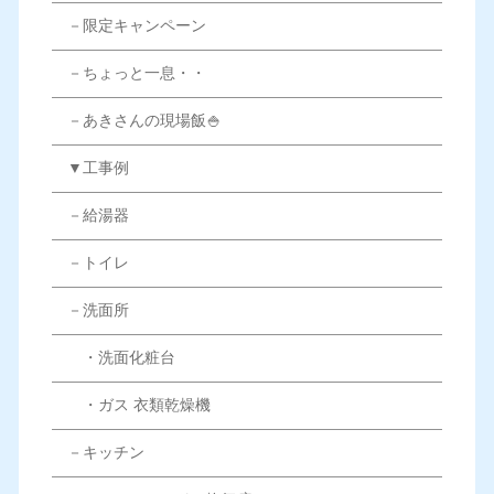
－限定キャンペーン
－ちょっと一息・・
－あきさんの現場飯🍚
▼工事例
－給湯器
－トイレ
－洗面所
・洗面化粧台
・ガス 衣類乾燥機
－キッチン